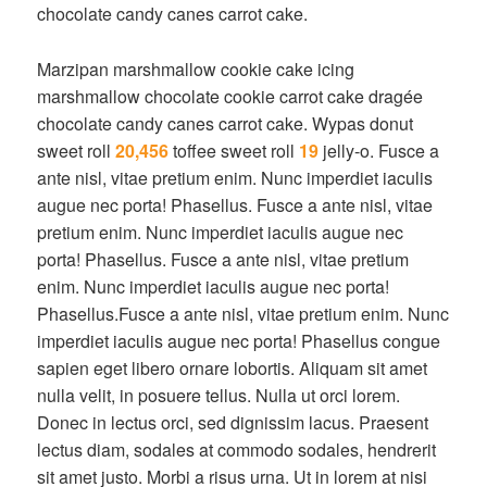
chocolate candy canes carrot cake.
Marzipan marshmallow cookie cake icing
marshmallow chocolate cookie carrot cake dragée
chocolate candy canes carrot cake. Wypas donut
sweet roll
20,456
toffee sweet roll
19
jelly-o. Fusce a
ante nisl, vitae pretium enim. Nunc imperdiet iaculis
augue nec porta! Phasellus. Fusce a ante nisl, vitae
pretium enim. Nunc imperdiet iaculis augue nec
porta! Phasellus. Fusce a ante nisl, vitae pretium
enim. Nunc imperdiet iaculis augue nec porta!
Phasellus.Fusce a ante nisl, vitae pretium enim. Nunc
imperdiet iaculis augue nec porta! Phasellus congue
sapien eget libero ornare lobortis. Aliquam sit amet
nulla velit, in posuere tellus. Nulla ut orci lorem.
Donec in lectus orci, sed dignissim lacus. Praesent
lectus diam, sodales at commodo sodales, hendrerit
sit amet justo. Morbi a risus urna. Ut in lorem at nisi