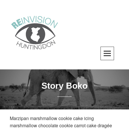
Skip
to
content
ReInvision Huntingdon
A LOCAL REVITALIZATION ORGANIZATION
Story Boko
Marzipan marshmallow cookie cake icing
marshmallow chocolate cookie carrot cake dragée